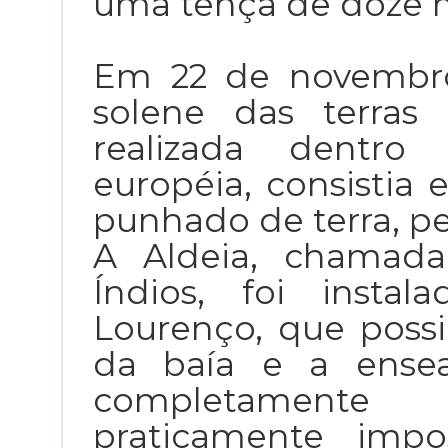
uma tença de doze mi
Em 22 de novembro
solene das terras 
realizada dentro
européia, consisti
punhado de terra, pe
A Aldeia, chamad
Índios, foi inst
Lourenço, que possi
da baía e a ense
completamente
praticamente impo