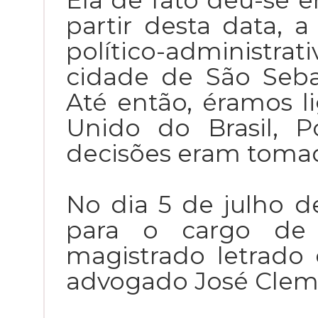
Ela de fato deu-se e
partir desta data, a
político-administ
cidade de São Seba
Até então, éramos l
Unido do Brasil, P
decisões eram tomad
No dia 5 de julho d
para o cargo de 
magistrado letrado 
advogado José Cleme