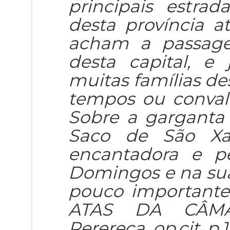
principais estra
desta província a
acham a passage
desta capital, e
muitas famílias de
tempos ou convale
Sobre a garganta
Saco de São Xav
encantadora e p
Domingos e na sua
pouco importante b
ATAS DA CÂMARA
Perereca, op.cit.,p.1