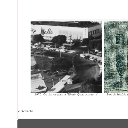
1970: Os planos para a "Niterói Quatrocentona"
Notícia históri
aaaaaa