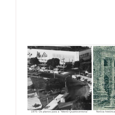
1970: Os planos para a "Niterói Quatrocentona"
Notícia históri