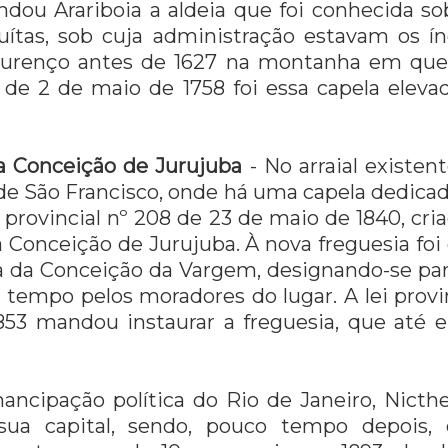
ndou Arariboia a aldeia que foi conhecida 
uítas, sob cuja administração estavam os í
ourenço antes de 1627 na montanha em que 
á de 2 de maio de 1758 foi essa capela eleva
a Conceição de Jurujuba
- No arraial existen
 de São Francisco, onde há uma capela dedicad
ei provincial nº 208 de 23 de maio de 1840, cri
 Conceição de Jurujuba. À nova freguesia foi
 da Conceição da Vargem, designando-se par
 tempo pelos moradores do lugar. A lei provin
53 mandou instaurar a freguesia, que até e
ncipação política do Rio de Janeiro, Nicthe
ua capital, sendo, pouco tempo depois, 