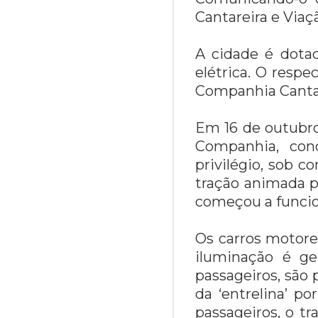
Cantareira e Viaç
A cidade é dotad
elétrica. O respe
Companhia Cantar
Em 16 de outubro
Companhia, con
privilégio, sob c
tração animada p
começou a funcio
Os carros motore
iluminação é ge
passageiros, são 
da ‘entrelina’ p
passageiros, o tr