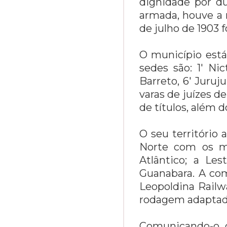
dignidade por du
armada, houve a 
de julho de 1903 
O município está
sedes são: 1' Ni
Barreto, 6' Juru
varas de juízes d
de títulos, além do
O seu território
Norte com os m
Atlântico; a Le
Guanabara. A com
Leopoldina Railw
rodagem adaptada
Comunicando-o c