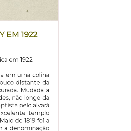
Y EM 1922
mica em 1922
da em uma colina
ouco distante da
 curada. Mudada a
des, não longe da
ptista pelo alvará
excelente templo
Maio de 1819 foi a
com a denominação