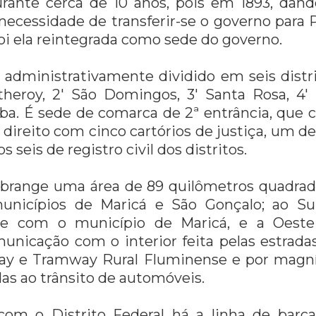
rante cerca de 10 anos, pois em 1893, dand
necessidade de transferir-se o governo para 
foi ela reintegrada como sede do governo.
 administrativamente dividido em seis distri
ctheroy, 2' São Domingos, 3' Santa Rosa, 4'
juba. É sede de comarca de 2ª entrância, qu
e direito com cinco cartórios de justiça, um de
s seis de registro civil dos distritos.
 abrange uma área de 89 quilômetros quadrado
unicípios de Maricá e São Gonçalo; ao S
ste com o município de Maricá, e a Oest
unicação com o interior feita pelas estradas
ay e Tramway Rural Fluminense e por magníf
s ao trânsito de automóveis.
om o Distrito Federal há a linha de barc