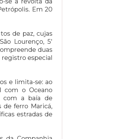
o-se a revolta da
Petrópolis. Em 20
tos de paz, cujas
 São Lourenço, 5'
e compreende duas
 registro especial
s e limita-se: ao
ul com o Oceano
e com a baía de
 de ferro Maricá,
icas estradas de
as da Companhia