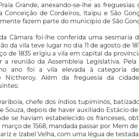
 Praia Grande, anexando-se-lhe as freguesias
 Conceição de Cordeiros, Itaipu e São Gonç
lmente fazem parte do município de São Gonça
 da Câmara foi-lhe conferida uma sesmaria
ão da vila teve lugar no dia 11 de agosto de 181
o de 1835 erigiu a vila em capital da provín
ar a reunião da Assembleia Legislativa. Pela
 ano foi a vila elevada à categoria d
 Nictheroy. Além da freguesia da cida
intes:
rariboia, chefe dos índios tupiminós, batiz
e Souza, depois de haver auxiliado Estácio d
nde se haviam estabelecido os franceses, obt
e março de 1568, mandada passar por Mem de 
ariz e Izabel Velha, com uma légua de testada