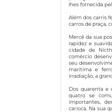
lhes fornecida pe
Além dos carris f
carros de praça, 
Mercê da sua pos
rapidez e suavi
cidade de Nicth
comércio desenvo
seu desenvolvime
marítima e ferr
irradiação, a gran
Dos quarenta e o
quatro se comu
importantes, d
carioca. Na sua 