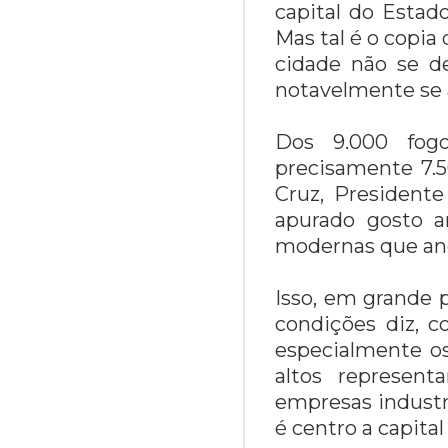
capital do Estado
Mas tal é o copia 
cidade não se d
notavelmente se
Dos 9.000 fogo
precisamente 7.5
Cruz, Presidente
apurado gosto a
modernas que ano
Isso, em grande p
condições diz, c
especialmente os
altos represent
empresas industr
é centro a capital