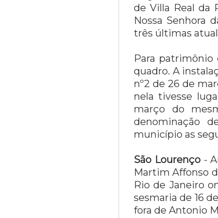
de Villa Real da
Nossa Senhora da
três últimas atua
Para patrimônio
quadro. A instalaç
nº2 de 26 de març
nela tivesse lug
março do mesmo
denominação de
município as segu
São Lourenço
- A
Martim Affonso d
Rio de Janeiro o
sesmaria de 16 d
fora de Antonio M